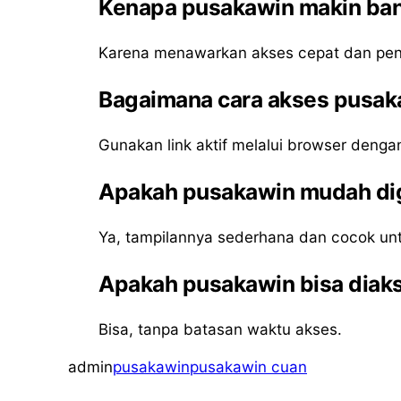
Kenapa pusakawin makin ban
Karena menawarkan akses cepat dan peng
Bagaimana cara akses pusak
Gunakan link aktif melalui browser dengan
Apakah pusakawin mudah di
Ya, tampilannya sederhana dan cocok u
Apakah pusakawin bisa diaks
Bisa, tanpa batasan waktu akses.
admin
pusakawin
pusakawin cuan