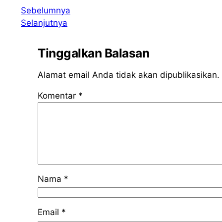
Sebelumnya
Selanjutnya
Tinggalkan Balasan
Alamat email Anda tidak akan dipublikasikan.
Komentar
*
Nama
*
Email
*